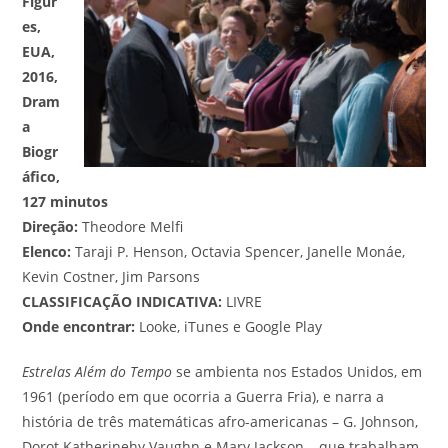
Figur
es,
EUA,
2016,
Dram
a
Biogr
áfico,
127 minutos
Direção:
Theodore Melfi
Elenco:
Taraji P. Henson, Octavia Spencer, Janelle Monáe,
Kevin Costner, Jim Parsons
CLASSIFICAÇÃO INDICATIVA:
LIVRE
Onde encontrar:
Looke, iTunes e Google Play
Estrelas Além do Tempo
se ambienta nos Estados Unidos, em
1961 (período em que ocorria a Guerra Fria), e narra a
história de três matemáticas afro-americanas – G. Johnson,
Dorot Katherinehy Vaughn e Mary Jackson – que trabalham