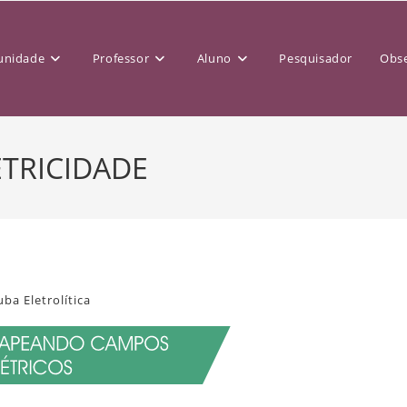
nidade
Professor
Aluno
Pesquisador
Obse
ETRICIDADE
uba Eletrolítica