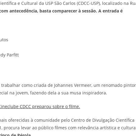
entífica e Cultural da USP São Carlos (CDCC-USP), localizado na Ru
 com antecedência, basta comparecer à sessão. A entrada é
utos
dy Parfitt
i trabalhar como criada de Johannes Vermeer, um renomado pintor
cial na jovem, fazendo dela a sua musa inspiradora.
Cineclube CDCC preparou sobre o filme.
ais oferecidas à comunidade pelo Centro de Divulgação Científica
 procura levar ao público filmes com relevância artística e cultura
inco de Pérola