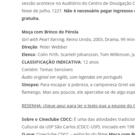
sessão acontece no Auditório do Centro de Divulgação Ci
Nove de Julho, 1227.
Não é necessário pegar ingressos
gratuita.
Moça com Brinco de Pérola
Girl with Pearl Earring,
Reino Unido, 2003, Drama, 99 min
Direção
: Peter Webber
Elenco
: Colin Firth, Scarlett Johansson, Tom Wilkinson, Ju
CLASSIFICAÇÃO INDICATIVA
: 12 anos
Contém: Temas Sensíveis
Áudio original em inglês, com legendas em português
Sinopse
:
Para escapar à pobreza, a camponesa Griet va
flamengo. Mas aos poucos, ele apercebe-se de algo espe
RESENHA: clique aqui para ler o texto que a equipe do 
Sobre o Cineclube CDCC:
É uma das atividades tradicion
Cultural da USP São Carlos (CDCC-USP). Iniciado em 1981,
O que:
Cineclube CDCC – exibição do filme
Moça com Br