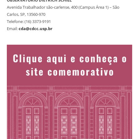
OBSERVATÓRIO DIETRICH SCHIEL
Avenida Trabalhador são-carlense, 400 (Campus Área 1) – São
Carlos, SP, 13560-970
Telefone: (16) 3373-9191
Email:
cda@cdcc.usp.br