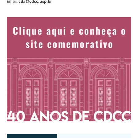
Email:
cda@cdcc.usp.br