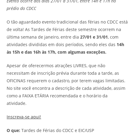
Evento ocorre dos dias 27/01 à 31/01, entre 14h e 17h no
prédio do CDCC
O tão aguardado evento tradicional das férias no CDCC está
de volta! As Tardes de Férias deste semestre ocorrem na
última semana de janeiro, entre dia
27/01 e 31/01
, com
atividades divididas em dois períodos, sendo eles das
14h
às 15h e das 16h às 17h, com algumas exceções.
Apesar de oferecermos atrações LIVRES, que não
necessitam de inscrição prévia durante toda a tarde, as
OFICINAS requerem o cadastro, por terem vagas limitadas.
No site você encontra a descrição de cada atividade, assim
como a FAIXA ETÁRIA recomendada e o horário da
atividade.
Inscreva-se aqui!
O que:
Tardes de Férias do CDCC e EIC/USP