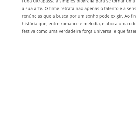
Fubá ultrapassa a simples biografia para se tornar um
à sua arte. O filme retrata não apenas o talento e a se
renúncias que a busca por um sonho pode exigir. Ao f
história que, entre romance e melodia, elabora uma od
festiva como uma verdadeira força universal e que fazem