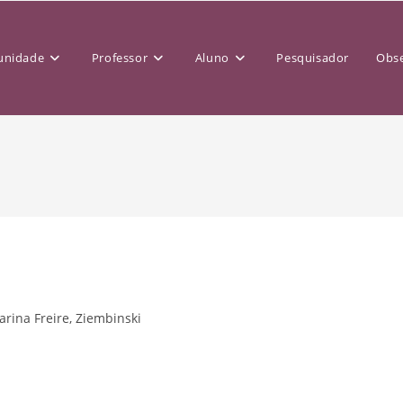
nidade
Professor
Aluno
Pesquisador
Obse
rina Freire, Ziembinski