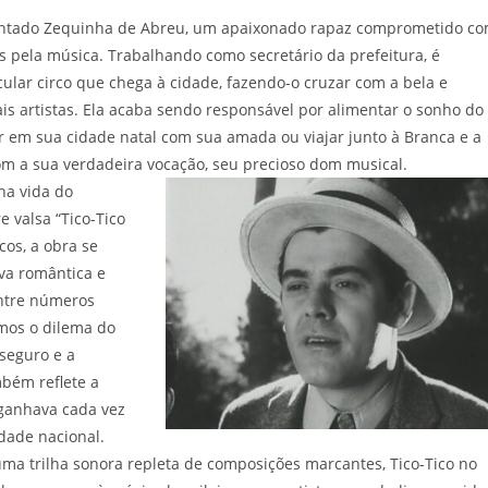
resentado Zequinha de Abreu, um apaixonado rapaz comprometido c
s pela música. Trabalhando como secretário da prefeitura, é
ar circo que chega à cidade, fazendo-o cruzar com a bela e
s artistas. Ela acaba sendo responsável por alimentar o sonho do
 em sua cidade natal com sua amada ou viajar junto à Branca e a
om a sua verdadeira vocação, seu precioso dom musical.
 na vida do
 valsa “Tico-Tico
cos, a obra se
va romântica e
Entre números
mos o dilema do
 seguro e a
mbém reflete a
 ganhava cada vez
dade nacional.
 uma trilha sonora repleta de composições marcantes, Tico-Tico no