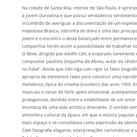
Na cidade de Santa Rita, interior de São Paulo, é ap
a jovem Durvalina e que possui verdadeiros sentimento
incumbido de averiguar a documentação de um espetacul
majestosa Branca, sobrinha do dono e uma das principai
jovem e o encontro o deixa balançado entre permanecer
companhia, tendo assim a possibilidade de trabalhar c
O filme, dirigido por Adolfo Celi, é inspirado livremente
compositor paulista Zequinha de Abreu, autor da célebre
no Fubá”. Ainda que não siga com rigor os fatos biográfi
apropria de elementos reais para construir uma narrati
melodiosa, típica do cinema brasileiro dos anos 1950. 
musicais e cenas de forte apelo emocional, acompanha
protagonista, dividido entre a estabilidade de um amor
incerteza de uma vida artística itinerante. O enredo ta
atmosfera cultural da época, em que a música popular
mais espaço e se consolidava como expressão da identi
Com fotografia elegante, interpretações carismáticas e