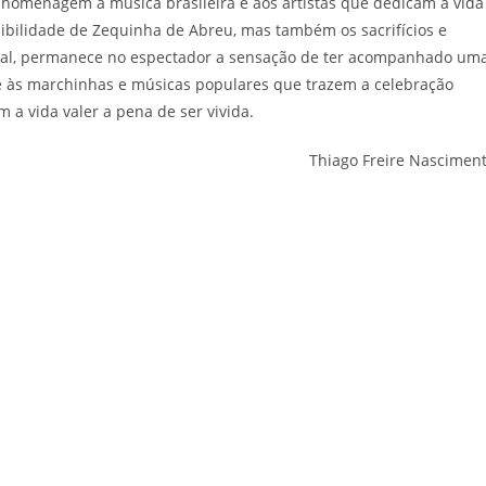
a homenagem à música brasileira e aos artistas que dedicam a vida
nsibilidade de Zequinha de Abreu, mas também os sacrifícios e
inal, permanece no espectador a sensação de ter acompanhado um
e às marchinhas e músicas populares que trazem a celebração
 a vida valer a pena de ser vivida.
Thiago Freire Nascimen