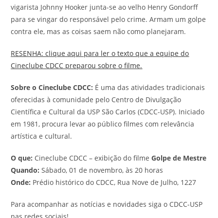
vigarista Johnny Hooker junta-se ao velho Henry Gondorff
para se vingar do responsável pelo crime. Armam um golpe
contra ele, mas as coisas saem não como planejaram.
RESENHA: clique aqui para ler o texto que a equipe do
Cineclube CDCC preparou sobre o filme.
Sobre o Cineclube CDCC:
É uma das atividades tradicionais
oferecidas à comunidade pelo Centro de Divulgação
Científica e Cultural da USP São Carlos (CDCC-USP). Iniciado
em 1981, procura levar ao público filmes com relevância
artística e cultural.
O que:
Cineclube CDCC – exibição do filme
Golpe de Mestre
Quando:
Sábado, 01 de novembro, às 20 horas
Onde:
Prédio histórico do CDCC, Rua Nove de Julho, 1227
Para acompanhar as notícias e novidades siga o CDCC-USP
nas redes sociais!