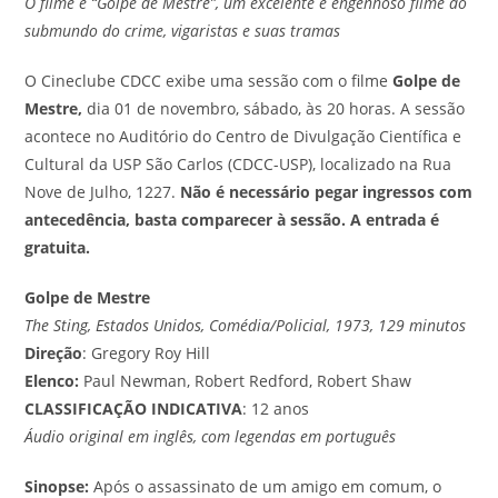
O filme é “Golpe de Mestre”, um excelente e engenhoso filme do
submundo do crime, vigaristas e suas tramas
O Cineclube CDCC exibe uma sessão com o filme
Golpe de
Mestre,
dia 01 de novembro, sábado, às 20 horas. A sessão
acontece no Auditório do Centro de Divulgação Científica e
Cultural da USP São Carlos (CDCC-USP), localizado na Rua
Nove de Julho, 1227.
Não é necessário pegar ingressos com
antecedência, basta comparecer à sessão. A entrada é
gratuita.
Golpe de Mestre
The Sting, Estados Unidos, Comédia/Policial, 1973, 129 minutos
Direção
: Gregory Roy Hill
Elenco:
Paul Newman, Robert Redford, Robert Shaw
CLASSIFICAÇÃO INDICATIVA
: 12 anos
Áudio original em inglês, com legendas em português
Sinopse
:
Após o assassinato de um amigo em comum, o