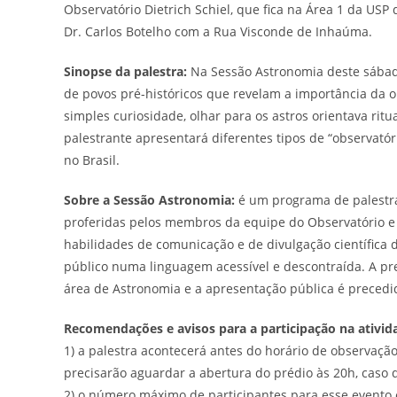
Observatório Dietrich Schiel, que fica na Área 1 da USP
Dr. Carlos Botelho com a Rua Visconde de Inhaúma.
Sinopse da palestra:
Na Sessão Astronomia deste sábado
de povos pré-históricos que revelam a importância da
simples curiosidade, olhar para os astros orientava rit
palestrante apresentará diferentes tipos de “observató
no Brasil.
Sobre a Sessão Astronomia:
é um programa de palestras
proferidas pelos membros da equipe do Observatório e
habilidades de comunicação e de divulgação científica 
público numa linguagem acessível e descontraída. A pr
área de Astronomia e a apresentação pública é preced
Recomendações e avisos para a participação na ativid
1) a palestra acontecerá antes do horário de observação
precisarão aguardar a abertura do prédio às 20h, caso 
2) o número máximo de participantes para esse evento