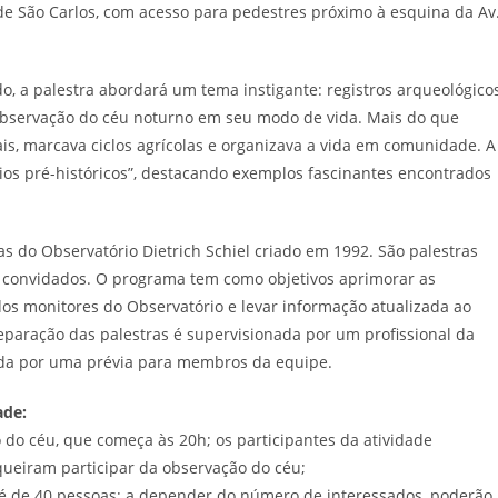
 de São Carlos, com acesso para pedestres próximo à esquina da Av
, a palestra abordará um tema instigante: registros arqueológico
 observação do céu noturno em seu modo de vida. Mais do que
uais, marcava ciclos agrícolas e organizava a vida em comunidade. A
rios pré-históricos”, destacando exemplos fascinantes encontrados
 do Observatório Dietrich Schiel criado em 1992. São palestras
 convidados. O programa tem como objetivos aprimorar as
dos monitores do Observatório e levar informação atualizada ao
eparação das palestras é supervisionada por um profissional da
ida por uma prévia para membros da equipe.
ade:
 do céu, que começa às 20h; os participantes da atividade
queiram participar da observação do céu;
 é de 40 pessoas; a depender do número de interessados, poderão