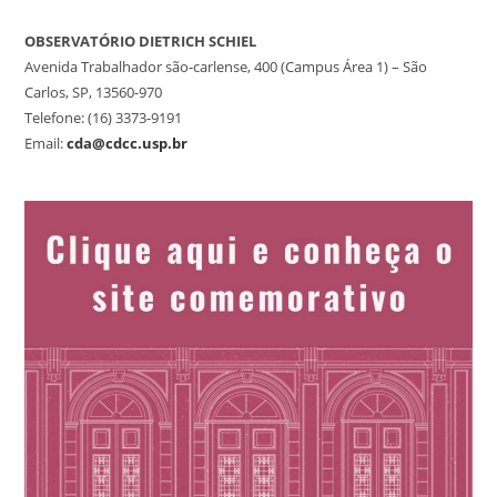
OBSERVATÓRIO DIETRICH SCHIEL
Avenida Trabalhador são-carlense, 400 (Campus Área 1) – São
Carlos, SP, 13560-970
Telefone: (16) 3373-9191
Email:
cda@cdcc.usp.br