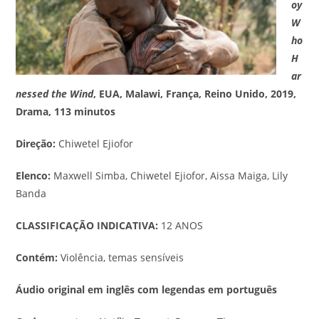
oy
W
ho
H
ar
nessed the Wind
, EUA, Malawi, França, Reino Unido, 2019,
Drama, 113 minutos
Direção:
Chiwetel Ejiofor
Elenco:
Maxwell Simba, Chiwetel Ejiofor, Aissa Maiga, Lily
Banda
CLASSIFICAÇÃO INDICATIVA:
12 ANOS
Contém:
Violência, temas sensíveis
Áudio original em inglês com legendas em português