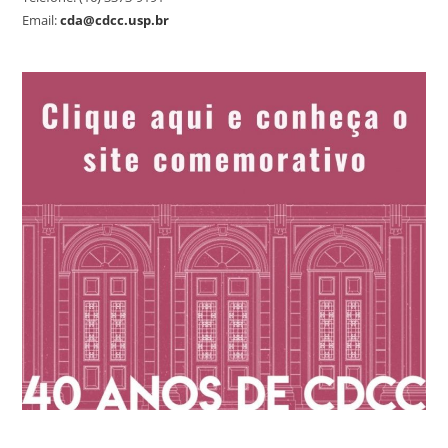
Email:
cda@cdcc.usp.br