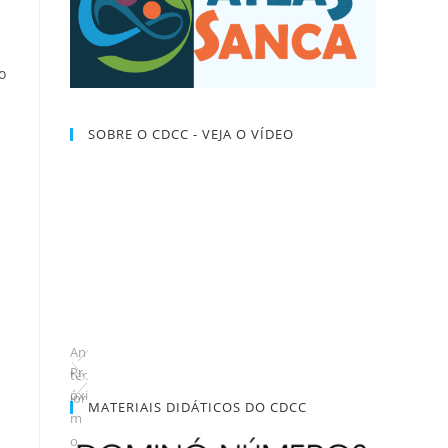
o
SOBRE O CDCC - VEJA O VÍDEO
An
Pr
ter
óxi
ior
MATERIAIS DIDÁTICOS DO CDCC
m
o