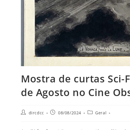
Mostra de curtas Sci-
de Agosto no Cine Ob
Autor
Post
Categoria
dircdcc
08/08/2024
Geral
do
publicado:
do
post:
post: