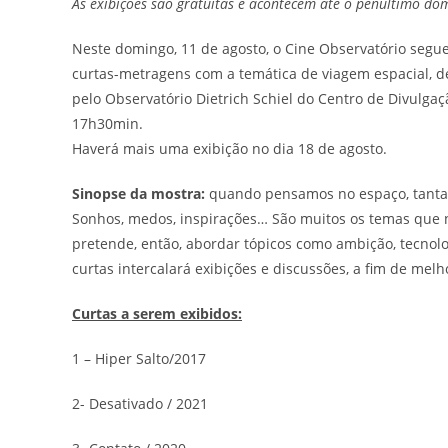
As exibições são gratuitas e acontecem até o penúltimo d
Neste domingo, 11 de agosto, o Cine Observatório segu
curtas-metragens com a temática de viagem espacial, 
pelo Observatório Dietrich Schiel do Centro de Divulgaçã
17h30min.
Haverá mais uma exibição no dia 18 de agosto.
Sinopse da mostra:
quando pensamos no espaço, tantas
Sonhos, medos, inspirações… São muitos os temas que
pretende, então, abordar tópicos como ambição, tecnol
curtas intercalará exibições e discussões, a fim de mel
Curtas a serem exibidos:
1 – Hiper Salto/2017
2- Desativado / 2021