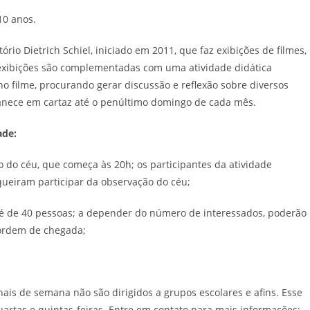
10 anos.
io Dietrich Schiel, iniciado em 2011, que faz exibições de filmes,
exibições são complementadas com uma atividade didática
 filme, procurando gerar discussão e reflexão sobre diversos
manece em cartaz até o penúltimo domingo de cada mês.
ade:
o do céu, que começa às 20h; os participantes da atividade
queiram participar da observação do céu;
 é de 40 pessoas; a depender do número de interessados, poderão
 ordem de chegada;
inais de semana não são dirigidos a grupos escolares e afins. Esse
quartas e quintas-feiras. Entre em contato para mais informações;