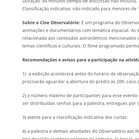
Duração: 84 minutos (tempo de discussão não incluso).
Classificação indicativa: não indicado para menores de 
Sobre o Cine Observatório:
É um programa do Observatór
animações e documentários com temática espacial. As 
relacionada aos conteúdos astronômicos mencionados no
temas científicos e culturais. O filme programado per
Recomendações e avisos para a participação na ativid
1) a exibição acontecerá antes do horário de observaçã
precisarão aguardar a abertura do prédio às 20h, caso 
2) o número máximo de participantes para esse evento
ser distribuídas senhas para a palestra, entregues por
3) atente para a classificação indicativa dos curtas;
4) a palestra e demais atividades do Observatório aos f
tipo de visita acontece ao longo da semana, às terças, 