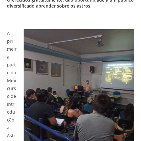
diversificado aprender sobre os astros
A
pri
meir
a
part
e do
Mini
curs
o de
Intr
odu
ção
à
Astr