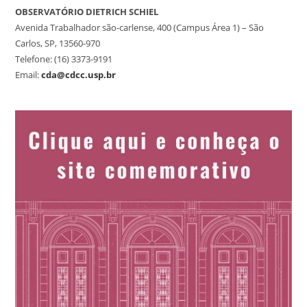
OBSERVATÓRIO DIETRICH SCHIEL
Avenida Trabalhador são-carlense, 400 (Campus Área 1) – São
Carlos, SP, 13560-970
Telefone: (16) 3373-9191
Email:
cda@cdcc.usp.br