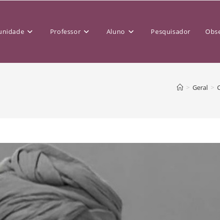
nidade
Professor
Aluno
Pesquisador
Obse
>
Geral
>