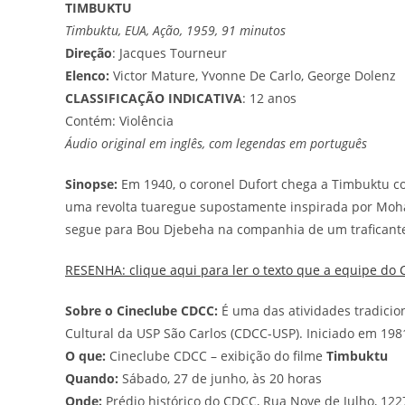
TIMBUKTU
Timbuktu, EUA, Ação, 1959, 91 minutos
Direção
: Jacques Tourneur
Elenco:
Victor Mature, Yvonne De Carlo, George Dolenz
CLASSIFICAÇÃO INDICATIVA
: 12 anos
Contém: Violência
Áudio original em inglês, com legendas em português
Sinopse
:
Em 1940, o coronel Dufort chega a Timbuktu c
uma revolta tuaregue supostamente inspirada por Mo
segue para Bou Djebeha na companhia de um trafican
RESENHA: clique aqui para ler o texto que a equipe do 
Sobre o Cineclube CDCC:
É uma das atividades tradicion
Cultural da USP São Carlos (CDCC-USP). Iniciado em 1981,
O que:
Cineclube CDCC – exibição do filme
Timbuktu
Quando:
Sábado, 27 de junho, às 20 horas
Onde:
Prédio histórico do CDCC, Rua Nove de Julho, 122