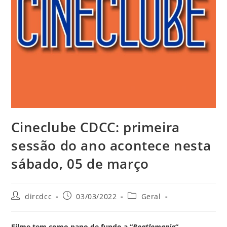
Cineclube CDCC: primeira
sessão do ano acontece nesta
sábado, 05 de março
dircdcc
03/03/2022
Geral
Filme tem como pano de fundo a “
Beatlemania
“