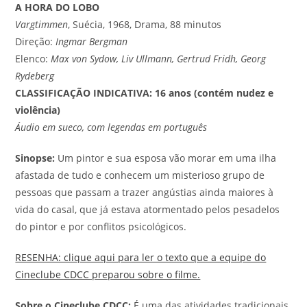
A HORA DO LOBO
Vargtimmen
, Suécia, 1968, Drama, 88 minutos
Direção:
Ingmar Bergman
Elenco:
Max von Sydow, Liv Ullmann, Gertrud Fridh, Georg
Rydeberg
CLASSIFICAÇÃO INDICATIVA: 16 anos (contém nudez e
violência)
Áudio em sueco, com legendas em português
Sinopse:
Um pintor e sua esposa vão morar em uma ilha
afastada de tudo e conhecem um misterioso grupo de
pessoas que passam a trazer angústias ainda maiores à
vida do casal, que já estava atormentado pelos pesadelos
do pintor e por conflitos psicológicos.
RESENHA: clique aqui para ler o texto que a equipe do
Cineclube CDCC preparou sobre o filme.
Sobre o Cineclube CDCC:
É uma das atividades tradicionais