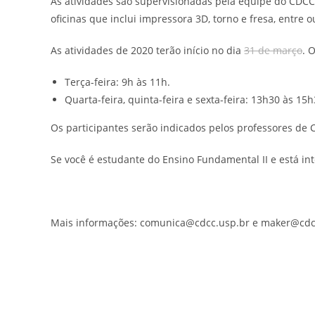
As atividades são supervisionadas pela equipe do CDCC 
oficinas que inclui impressora 3D, torno e fresa, entre o
As atividades de 2020 terão início no dia
31 de março
.
O
Terça-feira: 9h às 11h.
Quarta-feira, quinta-feira e sexta-feira: 13h30 às 15h
Os participantes serão indicados pelos professores de C
Se você é estudante do Ensino Fundamental II e está in
Mais informações: comunica@cdcc.usp.br e maker@cdc