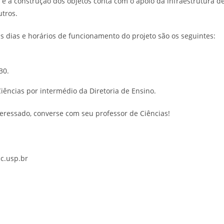
e a construção dos objetos conta com o apoio da infraestrutura d
utros.
s dias e horários de funcionamento do projeto são os seguintes:
30.
iências por intermédio da Diretoria de Ensino.
teressado, converse com seu professor de Ciências!
c.usp.br