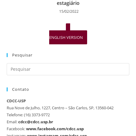
estagiário
15/02/2022
ENGLISH VERSION
Pesquisar
Contato
CDCC-USP
Rua Nove de Julho, 1227, Centro – São Carlos, SP, 13560-042
Telefone: (16) 3373-9772
Email:
cdcc@cdcc.usp.br
Facebook:
www.facebook.com/cdcc.usp
Instagram:
www.instagram.com/cdcc.usp