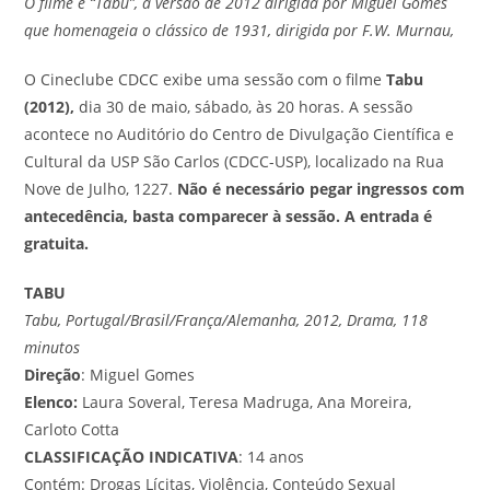
O filme é “Tabu”, a versão de 2012 dirigida por Miguel Gomes
que homenageia o clássico de 1931, dirigida por F.W. Murnau,
O Cineclube CDCC exibe uma sessão com o filme
Tabu
(2012),
dia 30 de maio, sábado, às 20 horas. A sessão
acontece no Auditório do Centro de Divulgação Científica e
Cultural da USP São Carlos (CDCC-USP), localizado na Rua
Nove de Julho, 1227.
Não é necessário pegar ingressos com
antecedência, basta comparecer à sessão. A entrada é
gratuita.
TABU
Tabu, Portugal/Brasil/França/Alemanha, 2012, Drama, 118
minutos
Direção
: Miguel Gomes
Elenco:
Laura Soveral, Teresa Madruga, Ana Moreira,
Carloto Cotta
CLASSIFICAÇÃO INDICATIVA
: 14 anos
Contém: Drogas Lícitas, Violência, Conteúdo Sexual