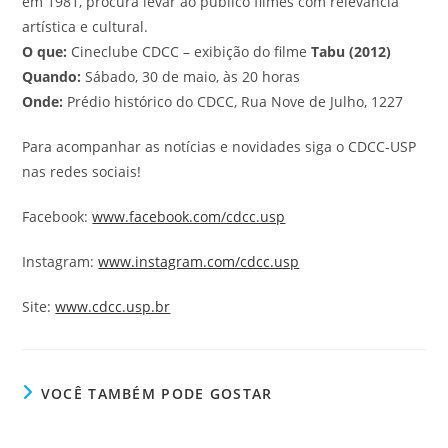
em 1981, procura levar ao público filmes com relevância
artística e cultural.
O que:
Cineclube CDCC – exibição do filme
Tabu (2012)
Quando:
Sábado, 30 de maio, às 20 horas
Onde:
Prédio histórico do CDCC, Rua Nove de Julho, 1227
Para acompanhar as notícias e novidades siga o CDCC-USP
nas redes sociais!
Facebook:
www.facebook.com/cdcc.usp
Instagram:
www.instagram.com/cdcc.usp
Site:
www.cdcc.usp.br
VOCÊ TAMBÉM PODE GOSTAR